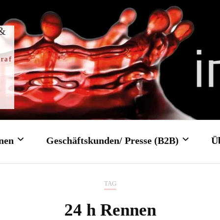
 &
raf
nen
Geschäftskunden/ Presse (B2B)
Ü
TAG
Trauung
Firmenfeier/ Firmenevent
24 h Rennen
gottesdienst
Tagungen/ Konferenzen