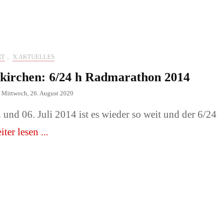
 Familie
Architektur, Gebäude,
Innenräume
der oder Tiere
RT
,
X.AKTUELLES
Messeauftritte und -
kirchen: 6/24 h Radmarathon 2014
sse/ Sonstiges
stände.
n
Mittwoch, 26. August 2020
Fotograf
und 06. Juli 2014 ist es wieder so weit und der 6/24
📞Preise & Fotograf
ter lesen ...
buchen!