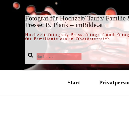
Fotograf für Hochzeit/ Taufe/ Familie
Presse: B. Plank – imBilde.at
Hochzeitsfotograf, Pressefotograf und Fotog
für Familienfeiern in Oberösterreich
Suche
nach:
Start
Privatperso
Hochzeit / 
Taufe / Tauf