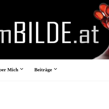
ber Mich
Beiträge
Kontakt- und
Hochzeit: Schloss Traun
Feedbackformular
Hochzeit: Schloss Ort/