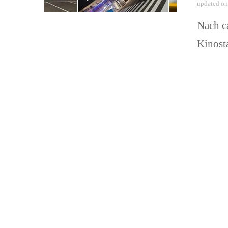
updated o
Nach ca
Kinost