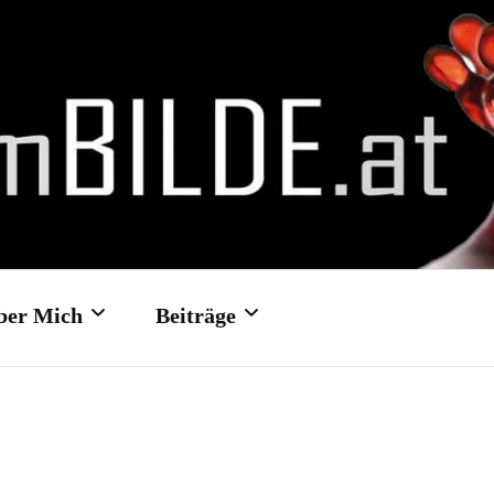
ber Mich
Beiträge
Kontakt- und
Hochzeit: Schloss Traun
Feedbackformular
Hochzeit: Schloss Ort/