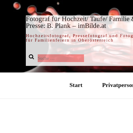
Fotograf für Hochzeit/ Taufe/ Familie
Presse: B. Plank – imBilde.at
Hochzeitsfotograf, Pressefotograf und Fotog
für Familienfeiern in Oberösterreich
Suche
nach:
Start
Privatperso
Hochzeit / 
Taufe / Tauf