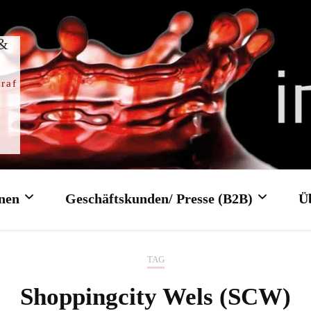
 &
raf
nen
Geschäftskunden/ Presse (B2B)
Ü
TAG
Trauung
Firmenfeier/ Firmenevent
Shoppingcity Wels (SCW)
gottesdienst
Tagungen/ Konferenzen