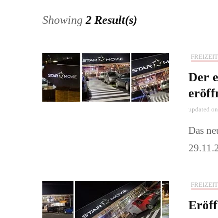
Showing
2 Result(s)
Pärchen und
Babys-, Kin
FREIZEIT
Der e
Naturerlebni
eröff
📞Preise & 
updated o
buchen!
Das ne
29.11.
FREIZEIT
Eröff