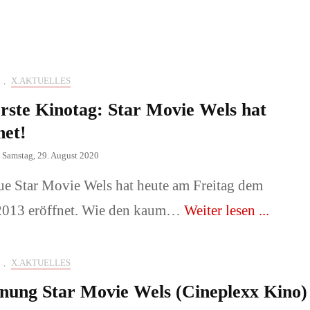
 Familie
Architektur, Gebäude,
Innenräume
der oder Tiere
,
X.AKTUELLES
Messeauftritte und -
rste Kinotag: Star Movie Wels hat
sse/ Sonstiges
stände.
net!
Fotograf
n
Samstag, 29. August 2020
📞Preise & Fotograf
ue Star Movie Wels hat heute am Freitag dem
buchen!
2013 eröffnet. Wie den kaum…
Weiter lesen ...
,
X.AKTUELLES
nung Star Movie Wels (Cineplexx Kino)