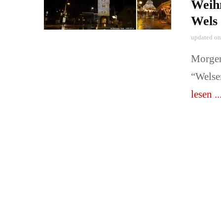
Weihn
Wels
updated o
Morgen
“Welse
lesen ..