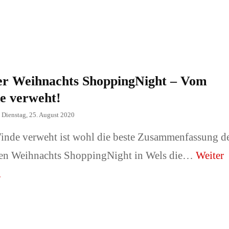
 Familie
Architektur, Gebäude,
Innenräume
der oder Tiere
Messeauftritte und -
er Weihnachts ShoppingNight – Vom
sse/ Sonstiges
stände.
e verweht!
Fotograf
n
Dienstag, 25. August 2020
📞Preise & Fotograf
nde verweht ist wohl die beste Zusammenfassung d
buchen!
gen Weihnachts ShoppingNight in Wels die…
Weiter
.