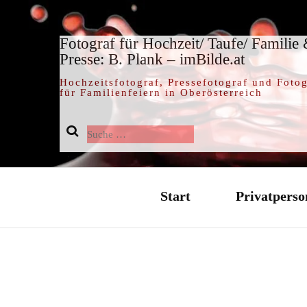
Fotograf für Hochzeit/ Taufe/ Familie
Presse: B. Plank – imBilde.at
Hochzeitsfotograf, Pressefotograf und Fotog
für Familienfeiern in Oberösterreich
Suche
nach:
Start
Privatperso
Hochzeit / 
Taufe / Tauf