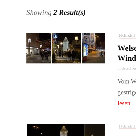
Showing
2 Result(s)
Pärchen und
Babys-, Kin
FREIZEIT
Wels
Naturerlebni
Wind
📞Preise & 
updated o
buchen!
Vom Wi
gestri
lesen ..
FREIZEIT