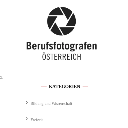
Buchen / Preise
Traunsee
Feedback &
Hochzeitslocations OÖ
Kundenmeinungen
Referenzen und
Veröffentlichungen
er
Sitemap
KATEGORIEN
Impressum / Datenschutz
Bildung und Wissenschaft
Freizeit