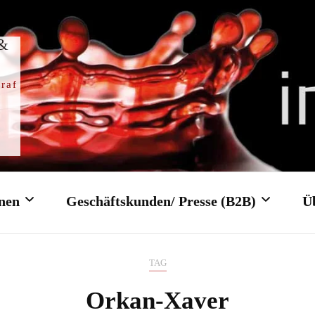
 &
raf
nen
Geschäftskunden/ Presse (B2B)
Ü
TAG
Trauung
Firmenfeier/ Firmenevent
Orkan-Xaver
gottesdienst
Tagungen/ Konferenzen