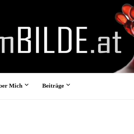
ber Mich
Beiträge
Kontakt- und
Hochzeit: Schloss Traun
Feedbackformular
Hochzeit: Schloss Ort/