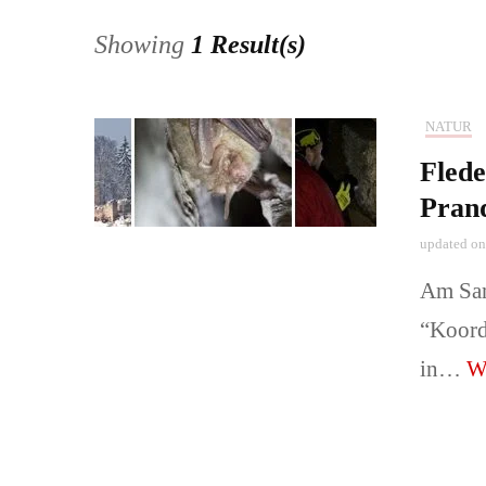
Showing
1 Result(s)
Pärchen und
Babys-, Kin
NATUR
Flede
Naturerlebni
Pran
📞Preise & 
updated o
buchen!
Am Sam
“Koord
in…
We