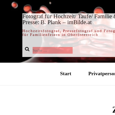
Fotograf für Hochzeit/ Taufe/ Familie
Presse: B. Plank – imBilde.at
Hochzeitsfotograf, Pressefotograf und Fotog
für Familienfeiern in Oberösterreich
Suche
nach:
Start
Privatperso
Hochzeit / 
Taufe / Tauf