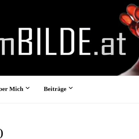
ber Mich
Beiträge
Kontakt- und
Hochzeit: Schloss Traun
)
Feedbackformular
Hochzeit: Schloss Ort/