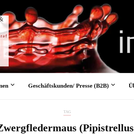
 &
raf
nen
Geschäftskunden/ Presse (B2B)
Ü
TAG
Trauung
Firmenfeier/ Firmenevent
Zwergfledermaus (Pipistrellus
gottesdienst
Tagungen/ Konferenzen