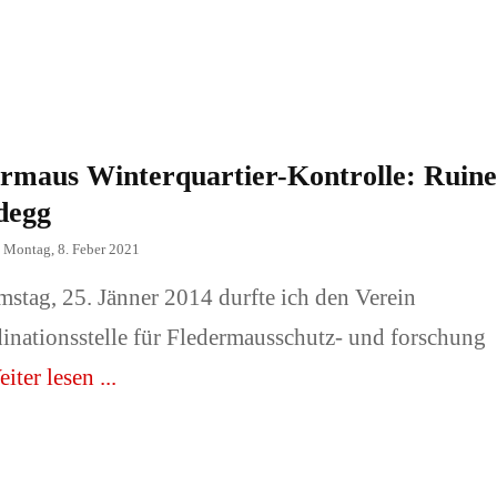
 Familie
Architektur, Gebäude,
Innenräume
der oder Tiere
Messeauftritte und -
rmaus Winterquartier-Kontrolle: Ruine
sse/ Sonstiges
stände.
degg
Fotograf
n
Montag, 8. Feber 2021
📞Preise & Fotograf
stag, 25. Jänner 2014 durfte ich den Verein
buchen!
inationsstelle für Fledermausschutz- und forschung
iter lesen ...