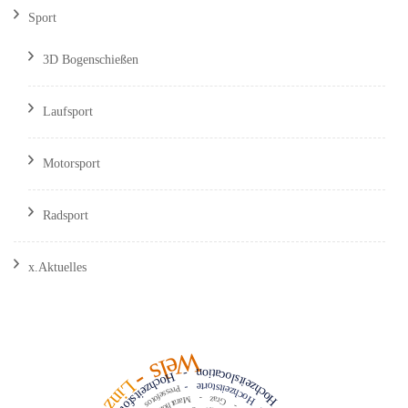
Sport
3D Bogenschießen
Laufsport
Motorsport
Radsport
x.Aktuelles
Wels
Hochzeitslocation
-
-
Hochzeitsfotograf
Linz
Hochzeitstorte
-
Pressefotos
-
Graz
Marathon
-