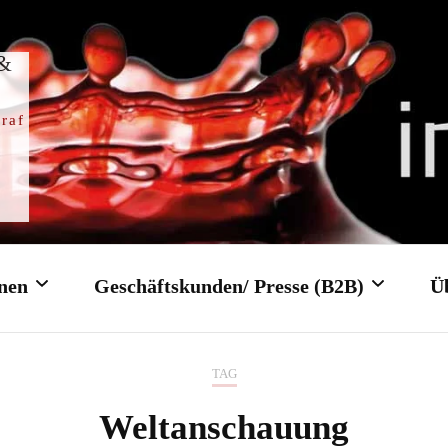
 &
raf
nen
Geschäftskunden/ Presse (B2B)
Ü
TAG
Trauung
Firmenfeier/ Firmenevent
Weltanschauung
gottesdienst
Tagungen/ Konferenzen