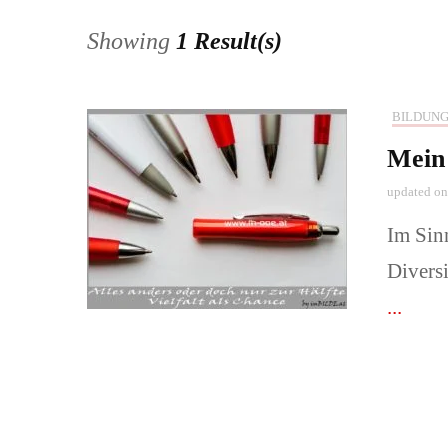
Showing
1 Result(s)
Pärchen und
Babys-, Kin
BILDUNG
Mein
Naturerlebni
updated o
📞Preise & 
Im Sinn
buchen!
Divers
...