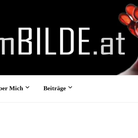
ber Mich
Beiträge
Kontakt- und
Hochzeit: Schloss Traun
Feedbackformular
Hochzeit: Schloss Ort/