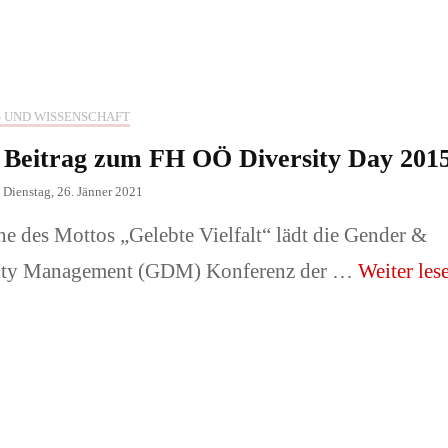
 Familie
Architektur, Gebäude,
Innenräume
der oder Tiere
 UND WISSENSCHAFT
Messeauftritte und -
 Beitrag zum FH OÖ Diversity Day 201
sse/ Sonstiges
stände.
n
Dienstag, 26. Jänner 2021
Fotograf
e des Mottos „Gelebte Vielfalt“ lädt die Gender &
📞Preise & Fotograf
ity Management (GDM) Konferenz der …
Weiter les
buchen!