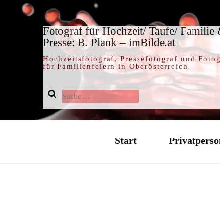
Fotograf für Hochzeit/ Taufe/ Familie
Presse: B. Plank – imBilde.at
Hochzeitsfotograf, Pressefotograf und Fotog
für Familienfeiern in Oberösterreich
Suche
nach:
Start
Privatperso
Hochzeit / 
Taufe / Tauf