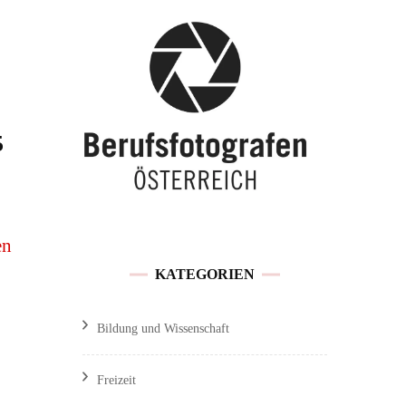
Buchen / Preise
Traunsee
Feedback &
Hochzeitslocations OÖ
Kundenmeinungen
5
Referenzen und
Veröffentlichungen
en
Sitemap
KATEGORIEN
Impressum / Datenschutz
Bildung und Wissenschaft
Freizeit