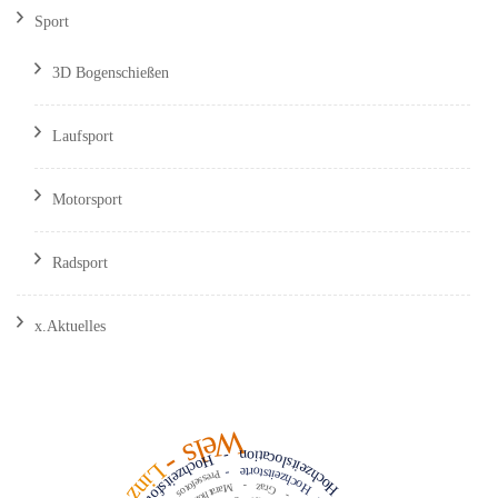
Sport
3D Bogenschießen
Laufsport
Motorsport
Radsport
x.Aktuelles
Wels
Hochzeitslocation
-
-
Hochzeitsfotograf
Linz
Hochzeitstorte
-
Pressefotos
-
Graz
Marathon
-