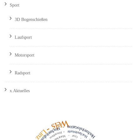
Sport
3D Bogenschießen
Laufsport
Motorsport
Radsport
x.Aktuelles
Wels
Hochzeitslocation
-
-
Hochzeitsfotograf
Linz
Hochzeitstorte
-
Pressefotos
-
Graz
Marathon
-
-