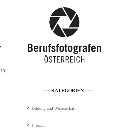
Buchen / Preise
Traunsee
Feedback &
Hochzeitslocations OÖ
Kundenmeinungen
r
Referenzen und
Veröffentlichungen
ma
Sitemap
KATEGORIEN
Impressum / Datenschutz
Bildung und Wissenschaft
Freizeit