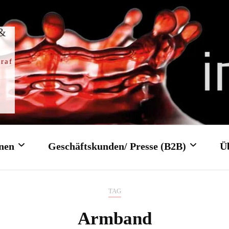
 &
raf
nen
Geschäftskunden/ Presse (B2B)
Ü
TAG
Trauung
Firmenfeier/ Firmenevent
Armband
gottesdienst
Tagungen/ Konferenzen