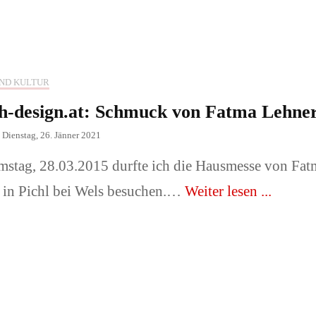
 Familie
Architektur, Gebäude,
Innenräume
der oder Tiere
ND KULTUR
Messeauftritte und -
h-design.at: Schmuck von Fatma Lehne
sse/ Sonstiges
stände.
n
Dienstag, 26. Jänner 2021
Fotograf
stag, 28.03.2015 durfte ich die Hausmesse von Fat
📞Preise & Fotograf
 in Pichl bei Wels besuchen.…
Weiter lesen ...
buchen!