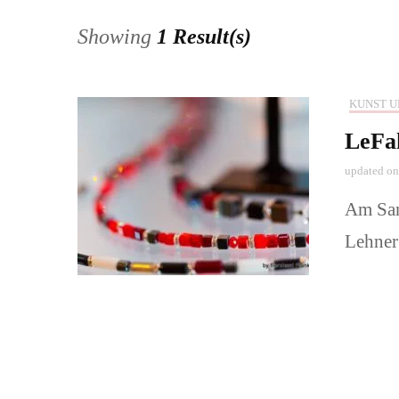
Showing
1 Result(s)
Pärchen und
Babys-, Kin
KUNST U
LeFa
Naturerlebni
updated o
📞Preise & 
Am Sam
buchen!
Lehner