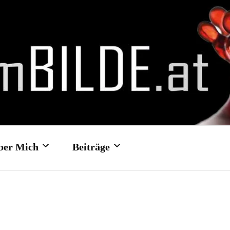
ber Mich
Beiträge
Kontakt- und
Hochzeit: Schloss Traun
Feedbackformular
Hochzeit: Schloss Ort/