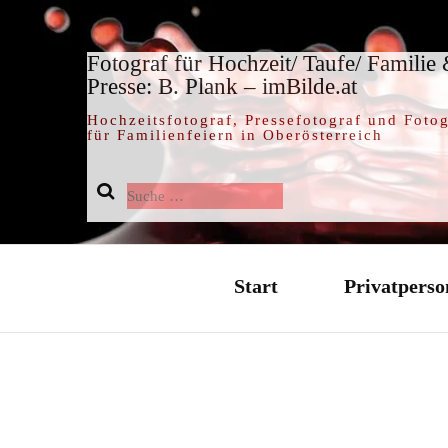
Fotograf für Hochzeit/ Taufe/ Familie
Presse: B. Plank – imBilde.at
Hochzeitsfotograf, Pressefotograf und Fotog
für Familienfeiern in Oberösterreich
Suche
nach:
Start
Privatperso
Hochzeit / 
Taufe / Tauf