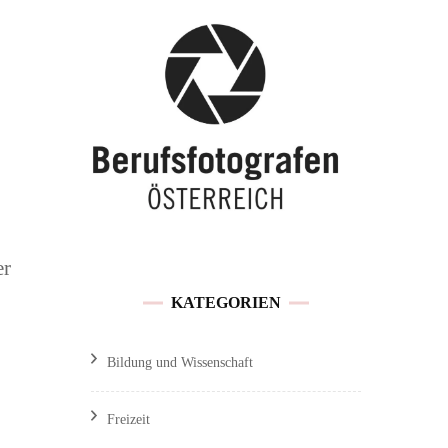
Buchen / Preise
Traunsee
Feedback &
Hochzeitslocations OÖ
Kundenmeinungen
Referenzen und
Veröffentlichungen
er
Sitemap
KATEGORIEN
Impressum / Datenschutz
Bildung und Wissenschaft
Freizeit