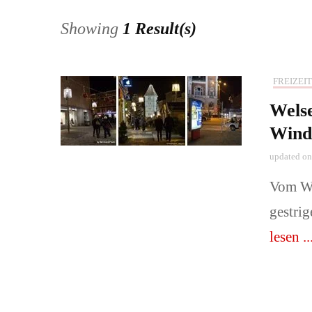
Showing
1 Result(s)
Pärchen und
Babys-, Kin
FREIZEIT
Wels
Naturerlebni
Wind
📞Preise & 
updated o
buchen!
Vom Wi
gestri
lesen ..