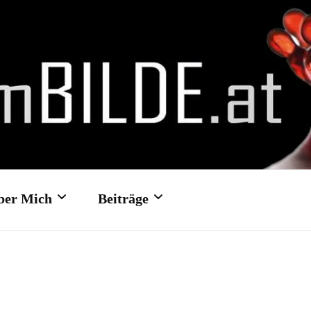
ber Mich
Beiträge
Kontakt- und
Hochzeit: Schloss Traun
Feedbackformular
Hochzeit: Schloss Ort/