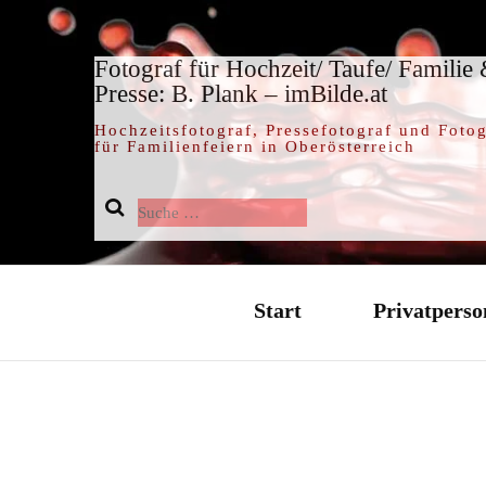
Fotograf für Hochzeit/ Taufe/ Familie
Presse: B. Plank – imBilde.at
Hochzeitsfotograf, Pressefotograf und Fotog
für Familienfeiern in Oberösterreich
Suche
nach:
Start
Privatperso
Hochzeit / 
Taufe / Tauf