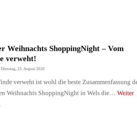
 Familie
Architektur, Gebäude,
Innenräume
der oder Tiere
Messeauftritte und -
er Weihnachts ShoppingNight – Vom
sse/ Sonstiges
stände.
e verweht!
Fotograf
n
Dienstag, 25. August 2020
📞Preise & Fotograf
nde verweht ist wohl die beste Zusammenfassung d
buchen!
gen Weihnachts ShoppingNight in Wels die…
Weiter
.