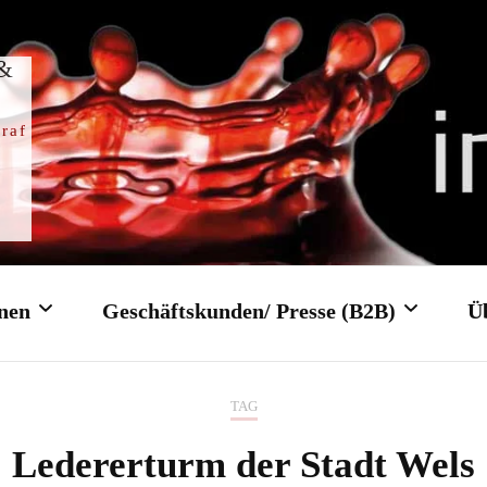
 &
raf
nen
Geschäftskunden/ Presse (B2B)
Ü
TAG
Trauung
Firmenfeier/ Firmenevent
Ledererturm der Stadt Wels
gottesdienst
Tagungen/ Konferenzen