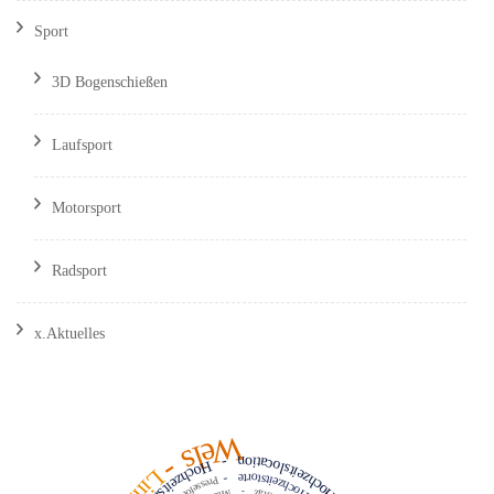
Sport
3D Bogenschießen
Laufsport
Motorsport
Radsport
x.Aktuelles
Wels
Hochzeitslocation
-
-
Linz
Hochzeitstorte
-
Pressefotos
-