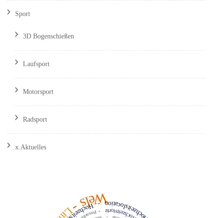
Sport
3D Bogenschießen
Laufsport
Motorsport
Radsport
x.Aktuelles
Wels
Hochzeitslocation
-
-
Linz
Hochzeitstorte
-
Pressefotos
-