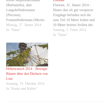
Keine Mopsfledermäuse
Ebensee
(Barbastella), aber
Ebensee, 31. Jänner 2014 -
Langohrfledermäuse
Hinter den oft gut versperrte
(Plecotus),
Eingänge befinden sich die
Fransenfledermaus (Myotis
zum Teil 10 Meter hohen und
nattereri) und
Montag, 27. Jänner 2014
10 Meter breiten Stollen des
Zwergfledermaus
In "Natur"
ehemaligen KZ Ebensee. Die
Sonntag, 2. Feber 2014
(Pipistrellus pipistrellus).
oft mehrere hundert Meter
In "Natur"
langen Stollen wurden
zwischen dem 18. November
1943 bis zur Befreiung am 6.
Mai 1945 in den…
Höhenrausch 2014 - Bewegte
Räume über den Dächern von
Linz
Sonntag, 19. Oktober 2014
In "Kunst und Kultur"