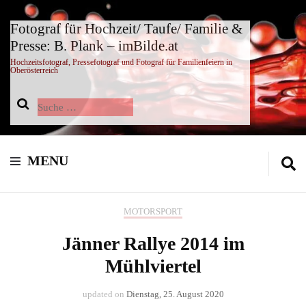
Fotograf für Hochzeit/ Taufe/ Familie &
Presse: B. Plank – imBilde.at
Hochzeitsfotograf, Pressefotograf und Fotograf für Familienfeiern in
Oberösterreich
Suche
nach:
MENU
MOTORSPORT
Jänner Rallye 2014 im
Mühlviertel
updated on
Dienstag, 25. August 2020