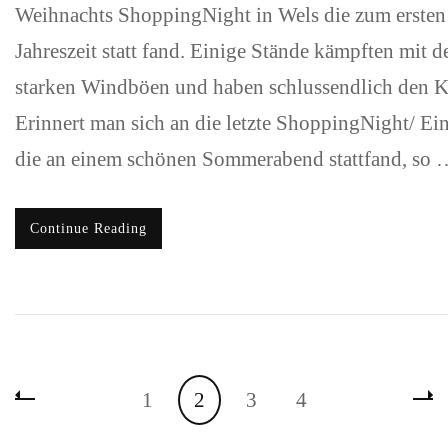
Weihnachts ShoppingNight in Wels die zum ersten
Jahreszeit statt fand. Einige Stände kämpften mit d
starken Windböen und haben schlussendlich den 
Erinnert man sich an die letzte ShoppingNight/ Ei
die an einem schönen Sommerabend stattfand, so 
Continue Reading
Beitrags-
Page
Page
Page
Page
1
2
3
4
Navigation