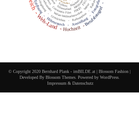
Urfahr-Umgebung
Weihnachtsmarkt
Marchtrenk
Mühlviertel
-
Fotografie
Eröffnung
-
-
Schloss
Wetter
Silvesterlauf
Constantin Film
Berufsfotograf
FHOÖ
-
Welser-Weihnachtswelten
-
-
Radmarathon
Wels-Land
-
-
Grieskirchen
Ausstellung
Höhenrausch
-
-
-
Hochzeit
-
© Copyright 2020 Bernhard Plank - imBILDE.at |
Blossom Fashion |
Developed By
Blossom Themes
. Powered by
WordPress
.
Impressum & Datenschutz